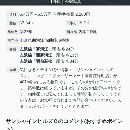
【外観】外観写真
5.4万円～5.5万円 管理/共益費 2,200円
賃料
67.64㎡
3LDK
面積
間取り
築27年
2階/2階建
築年数
所在階
山形県
寒河江市
緑町
66番地
所在地
左沢線
「
寒河江
」駅 徒歩24分
交通
左沢線
「
西寒河江
」駅 徒歩13分
左沢線
「
羽前高松
」駅 徒歩34分
気になるイチオシ物件情報：「サンシャインヒルズ
備考
Ｃ」。コンビニ「ファミリーマート寒河江緑町店」が
407m以内にある物件です。こちらの物件はアパートで
す。築年数は経っていますが、その分お値打ちの物件で
す。物件探しに悩んでしまって時間が掛かってしまうと
いう方は、お気軽に当社までお問い合わせください。ス
タッフがサポートさせていただきます。
サンシャインヒルズＣのコメント(おすすめポイン
ト)