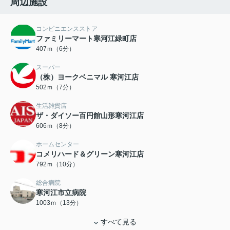
周辺施設
コンビニエンスストア
ファミリーマート寒河江緑町店
407ｍ（6分）
スーパー
（株）ヨークベニマル 寒河江店
502ｍ（7分）
生活雑貨店
ザ・ダイソー百円館山形寒河江店
606ｍ（8分）
ホームセンター
コメリハード＆グリーン寒河江店
792ｍ（10分）
総合病院
寒河江市立病院
1003ｍ（13分）
すべて見る