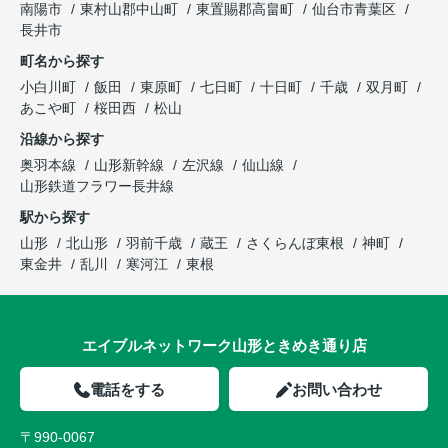
南陽市
東村山郡中山町
東置賜郡高畠町
仙台市青葉区
長井市
町名から探す
小白川町
飯田
東原町
七日町
十日町
千歳
双月町
あこや町
桜田西
松山
沿線から探す
奥羽本線
山形新幹線
左沢線
仙山線
山形鉄道フラワー長井線
駅から探す
山形
北山形
羽前千歳
蔵王
さくらんぼ東根
神町
東金井
乱川
寒河江
東根
エイブルネットワーク山形ときめき通り店
電話をする
お問い合わせ
〒990-0067