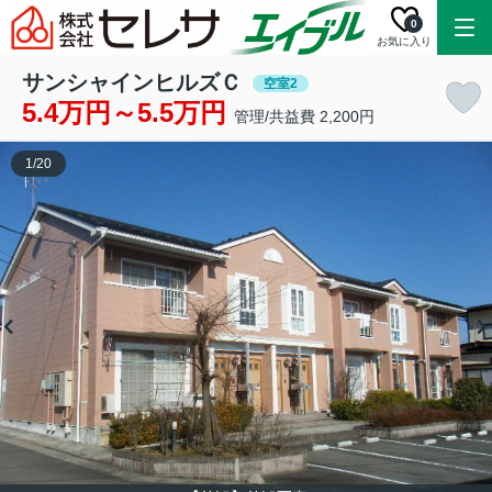
0
お気に入り
サンシャインヒルズＣ
空室2
5.4万円～5.5万円
管理/共益費 2,200円
1
/
20