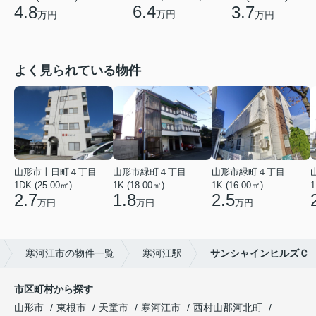
6.4
4.8
3.7
万円
万円
万円
よく見られている物件
山形市十日町４丁目
山形市緑町４丁目
山形市緑町４丁目
1DK (25.00㎡)
1K (18.00㎡)
1K (16.00㎡)
1
2.7
1.8
2.5
万円
万円
万円
寒河江市の物件一覧
寒河江駅
サンシャインヒルズＣ
市区町村から探す
山形市
東根市
天童市
寒河江市
西村山郡河北町