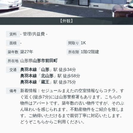
【外観】
- 管理/共益費 -
賃料
-
1K
面積
間取り
築27年
1階/2階建
築年数
所在階
山形県
山形市
前田町
所在地
奥羽本線
「
山形
」駅 徒歩34分
交通
奥羽本線
「
北山形
」駅 徒歩58分
奥羽本線
「
蔵王
」駅 徒歩75分
新着情報：セジュールまえたの空室情報ならコチラ。す
備考
ぐ近く(徒歩7分)には山形警察署もあります。こちらの
物件はアパートです。築年数の古い物件ですが、そのぶ
ん味わいを感じられます。不動産物件をご紹介を致しま
す。ご納得いただけるまで親切丁寧に対応いたします。
どうぞこちらからご利用ください。