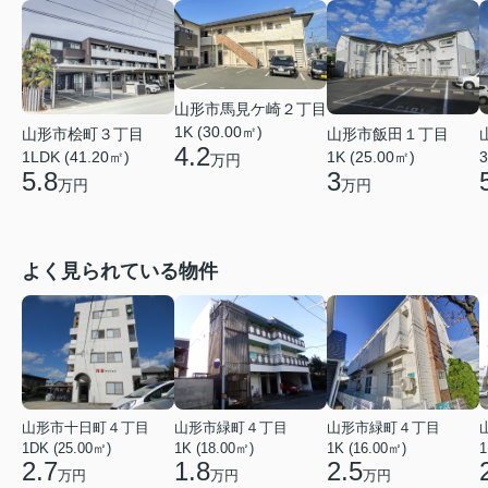
山形市馬見ケ崎２丁目
1K (30.00㎡)
山形市桧町３丁目
山形市飯田１丁目
4.2
1LDK (41.20㎡)
1K (25.00㎡)
3
万円
5.8
3
万円
万円
よく見られている物件
山形市十日町４丁目
山形市緑町４丁目
山形市緑町４丁目
1DK (25.00㎡)
1K (18.00㎡)
1K (16.00㎡)
1
2.7
1.8
2.5
万円
万円
万円