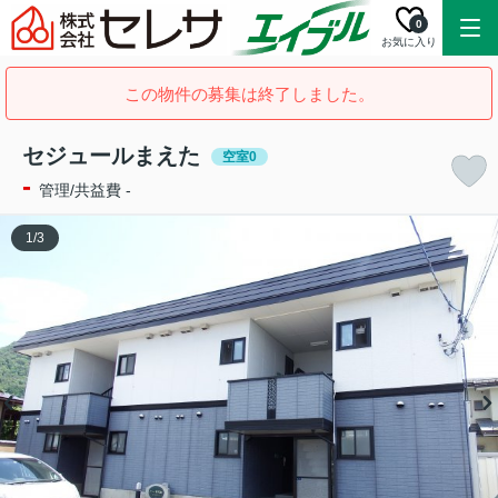
0
お気に入り
この物件の募集は終了しました。
セジュールまえた
空室0
-
管理/共益費 -
1
/
3