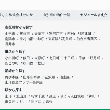
すなら株式会社セレサ
山形市の物件一覧
セジュールまえた
市区町村から探す
山形市
東根市
天童市
寒河江市
西村山郡河北町
南陽市
東村山郡中山町
東置賜郡高畠町
仙台市青葉区
長井市
町名から探す
小白川町
飯田
東原町
七日町
十日町
千歳
双月町
あこや町
桜田西
松山
沿線から探す
奥羽本線
山形新幹線
左沢線
仙山線
山形鉄道フラワー長井線
駅から探す
山形
北山形
羽前千歳
蔵王
さくらんぼ東根
神町
東金井
乱川
寒河江
東根