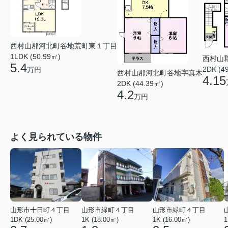
西村山郡河北町谷地荒町東１丁目
1LDK (50.99㎡)
西村山
5.4
2DK (4
万円
西村山郡河北町谷地字真木
4.15
2DK (44.39㎡)
4.2
万円
よく見られている物件
山形市十日町４丁目
山形市緑町４丁目
山形市緑町４丁目
1DK (25.00㎡)
1K (18.00㎡)
1K (16.00㎡)
1