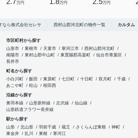
2.7
1.8
2.5
万円
万円
万円
すなら株式会社セレサ
西村山郡河北町の物件一覧
カルタム
市区町村から探す
山形市
東根市
天童市
寒河江市
西村山郡河北町
南陽市
東村山郡中山町
東置賜郡高畠町
仙台市青葉区
長井市
町名から探す
小白川町
飯田
東原町
七日町
十日町
双月町
千歳
あこや町
松山
桜田西
沿線から探す
奥羽本線
山形新幹線
左沢線
仙山線
山形鉄道フラワー長井線
駅から探す
山形
北山形
羽前千歳
蔵王
さくらんぼ東根
神町
東金井
乱川
東根
寒河江