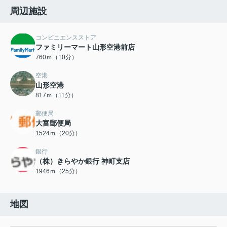
周辺施設
コンビニエンスストア
ファミリーマート山形空港前店
760ｍ（10分）
空港
山形空港
817ｍ（11分）
郵便局
大富郵便局
1524ｍ（20分）
銀行
（株）きらやか銀行 神町支店
1946ｍ（25分）
地図