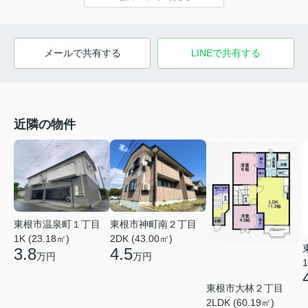
メールで共有する
LINEで共有する
近隣の物件
東根市温泉町１丁目
東根市神町南２丁目
1K (23.18㎡)
2DK (43.00㎡)
3.8
4.5
万円
万円
1
東根市大林２丁目
2LDK (60.19㎡)