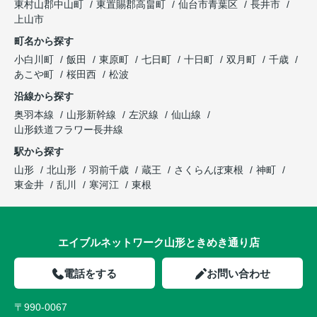
東村山郡中山町
東置賜郡高畠町
仙台市青葉区
長井市
上山市
町名から探す
小白川町
飯田
東原町
七日町
十日町
双月町
千歳
あこや町
桜田西
松波
沿線から探す
奥羽本線
山形新幹線
左沢線
仙山線
山形鉄道フラワー長井線
駅から探す
山形
北山形
羽前千歳
蔵王
さくらんぼ東根
神町
東金井
乱川
寒河江
東根
エイブルネットワーク山形ときめき通り店
電話をする
お問い合わせ
〒990-0067