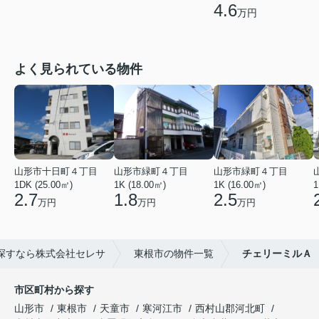
4.6
万円
よく見られている物件
山形市十日町４丁目
山形市緑町４丁目
山形市緑町４丁目
1DK (25.00㎡)
1K (18.00㎡)
1K (16.00㎡)
1
2.7
1.8
2.5
万円
万円
万円
探すなら株式会社セレサ
東根市の物件一覧
チェリーミルＡ
市区町村から探す
山形市
東根市
天童市
寒河江市
西村山郡河北町