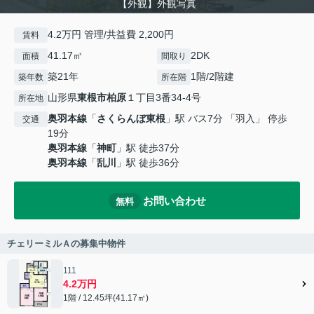
【外観】外観写真
4.2万円 管理/共益費 2,200円
賃料
41.17㎡
2DK
面積
間取り
築21年
1階/2階建
築年数
所在階
山形県
東根市
柏原
１丁目3番34-4号
所在地
奥羽本線
「
さくらんぼ東根
」駅 バス7分 「羽入」 停歩
交通
19分
奥羽本線
「
神町
」駅 徒歩37分
奥羽本線
「
乱川
」駅 徒歩36分
お問い合わせ
無料
チェリーミルＡの募集中物件
111
4.2万円
1階 / 12.45坪(41.17㎡)